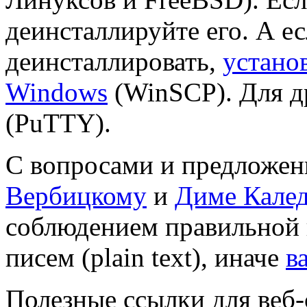
деинсталлируйте его. А е
деинсталлировать,
установ
Windows
(WinSCP). Для д
(PuTTY).
С вопросами и предложе
Вербицкому
и
Диме Кале
соблюдением правильной 
писем (plain text), иначе
в
Полезные ссылки для веб-