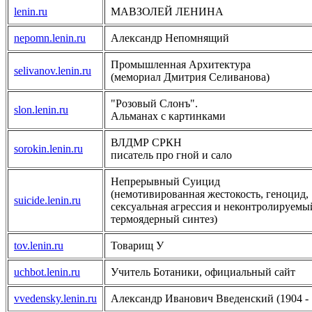
lenin.ru
МАВЗОЛЕЙ ЛЕНИНА
nepomn.lenin.ru
Александр Непомнящий
Промышленная Архитектура
selivanov.lenin.ru
(мемориал Дмитрия Селиванова)
"Розовый Слонъ".
slon.lenin.ru
Альманах с картинками
ВЛДМР СРКН
sorokin.lenin.ru
писатель про гной и сало
Непрерывный Суицид
(немотивированная жестокость, геноцид,
suicide.lenin.ru
сексуальная агрессия и неконтролируемы
термоядерный синтез)
tov.lenin.ru
Товарищ У
uchbot.lenin.ru
Учитель Ботаники, официальный сайт
vvedensky.lenin.ru
Александр Иванович Введенский (1904 - 