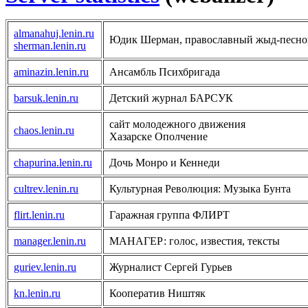
almanahuj.lenin.ru
Юдик Шерман, православный жыд-песно
sherman.lenin.ru
aminazin.lenin.ru
Ансамбль Психбригада
barsuk.lenin.ru
Детский журнал БАРСУК
сайт молодежного движения
chaos.lenin.ru
Хазарске Ополчение
chapurina.lenin.ru
Дочь Монро и Кеннеди
cultrev.lenin.ru
Культурная Революция: Музыка Бунта
flirt.lenin.ru
Гаражная группа ФЛИРТ
manager.lenin.ru
МАНАГЕР: голос, известия, тексты
guriev.lenin.ru
Журналист Сергей Гурьев
kn.lenin.ru
Кооператив Ништяк